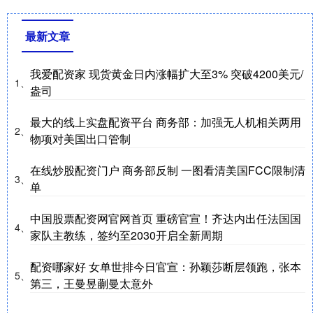
最新文章
我爱配资家 现货黄金日内涨幅扩大至3% 突破4200美元/
1、
盎司
最大的线上实盘配资平台 商务部：加强无人机相关两用
2、
物项对美国出口管制
在线炒股配资门户 商务部反制 一图看清美国FCC限制清
3、
单
中国股票配资网官网首页 重磅官宣！齐达内出任法国国
4、
家队主教练，签约至2030开启全新周期
配资哪家好 女单世排今日官宣：孙颖莎断层领跑，张本
5、
第三，王曼昱蒯曼太意外