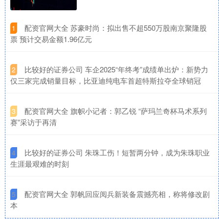
​配资官网大全 苏豪时尚：拟出售不超550万股南京聚隆股
1
票 预计交易金额1.96亿元
​比较好的证券公司 车企2025“年终考”成绩单出炉：新势力
2
仅三家完成销量目标，比亚迪纯电车首超特斯拉夺全球销冠
​配资官网大全 旗帜小记者：郭乙锐 “萨玛兰奇杯马术系列
3
赛”采访于再清
​比较好的证券公司 朱珠工伤！短暂两分钟，成为朱珠职业
4
生涯最艰难的时刻
​配资官网大全 郭帆回应阅兵新装备震撼亮相，称将修改剧
5
本