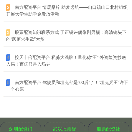
​南方配资平台 情暖桑梓 助梦远航——山口镇山口北村组织
2
开展大学生助学金发放活动
​股票配资知识联系方式 于正锐评偶像剧男颜：高清镜头下
3
的“颜值求生欲”大赏
​按天十倍配资平台 私募大洗牌！量化称“王” 外资险资抄底
4
入局！百亿只是入场券
​南方配资平台 驾驶员和坦克都是“00后”了！“坦克兵王”许下
5
一个心愿
深圳配资门
武汉股票配
股票配资社