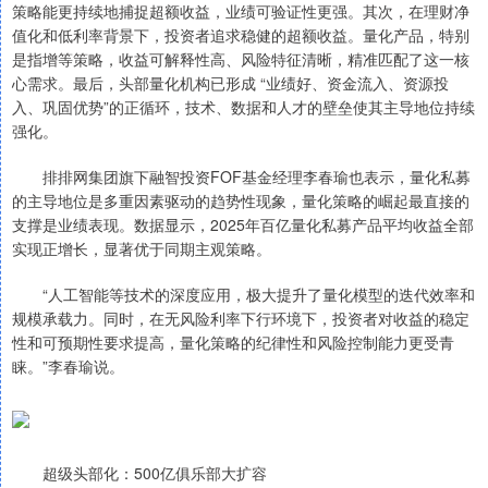
策略能更持续地捕捉超额收益，业绩可验证性更强。其次，在理财净
值化和低利率背景下，投资者追求稳健的超额收益。量化产品，特别
是指增等策略，收益可解释性高、风险特征清晰，精准匹配了这一核
心需求。最后，头部量化机构已形成 “业绩好、资金流入、资源投
入、巩固优势”的正循环，技术、数据和人才的壁垒使其主导地位持续
强化。
排排网集团旗下融智投资FOF基金经理李春瑜也表示，量化私募
的主导地位是多重因素驱动的趋势性现象，量化策略的崛起最直接的
支撑是业绩表现。数据显示，2025年百亿量化私募产品平均收益全部
实现正增长，显著优于同期主观策略。
“人工智能等技术的深度应用，极大提升了量化模型的迭代效率和
规模承载力。同时，在无风险利率下行环境下，投资者对收益的稳定
性和可预期性要求提高，量化策略的纪律性和风险控制能力更受青
睐。”李春瑜说。
超级头部化：500亿俱乐部大扩容