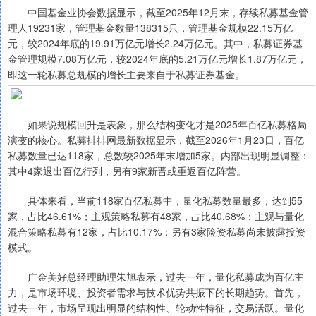
中国基金业协会数据显示，截至2025年12月末，存续私募基金管
理人19231家，管理基金数量138315只，管理基金规模22.15万亿
元，较2024年底的19.91万亿元增长2.24万亿元。其中，私募证券基
金管理规模7.08万亿元，较2024年底的5.21万亿元增长1.87万亿元，
即这一轮私募总规模的增长主要来自于私募证券基金。
如果说规模回升是表象，那么结构变化才是2025年百亿私募格局
演变的核心。私募排排网最新数据显示，截至2026年1月23日，百亿
私募数量已达118家，总数较2025年末增加5家。内部出现明显调整：
其中4家退出百亿行列，另有9家新晋或重返百亿阵营。
具体来看，当前118家百亿私募中，量化私募数量最多，达到55
家，占比46.61%；主观策略私募有48家，占比40.68%；主观与量化
混合策略私募有12家，占比10.17%；另有3家险资私募尚未披露投资
模式。
广金美好总经理助理朱旭表示，过去一年，量化私募成为百亿主
力，是市场环境、投资者需求与技术优势共振下的长期趋势。首先，
过去一年，市场呈现出明显的结构性、轮动性特征，交易活跃。量化