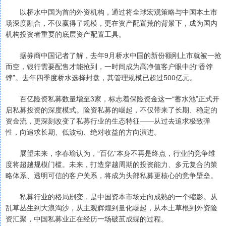
以桥水中国为首的外资机构，通过将全球宏观策略与中国本土市
场深度融合，不仅赢得了规模，更在资产配置荒的背景下，成为国内
机构投资者重要的底层资产配置工具。
据券商中国记者了解，去年9月桥水中国的新份额刚上市就被一抢
而空，银行需要配售才能抢到，一时间成为高净值客户眼中的“香饽
饽”。去年四季度桥水选择封盘，其管理规模已超过500亿元。
百亿险资私募数量增至3家，标志着保险资金这一“蓄水池”正式开
启私募投资的深度模式。险资私募的崛起，不仅带来了长期、稳定的
资金流，更深刻改变了私募行业的生态特征——从过去追求极致弹
性，向追求长期、低波动、绝对收益的方向演进。
展望未来，李春瑜认为，“百亿”本身不再是终点，行业的竞争维
度将超越规模门槛。未来，打造穿越周期的投资能力、多元复合的策
略体系、透明可信的客户关系，将成为头部私募更核心的竞争壁垒。
私募行业的格局剧变，是中国资本市场走向成熟的一个缩影。从
乱草丛生到大浪淘沙，从主观辉煌到量化崛起，从本土草根到外资险
资汇聚，中国私募业正在经历一场破茧成蝶的过程。