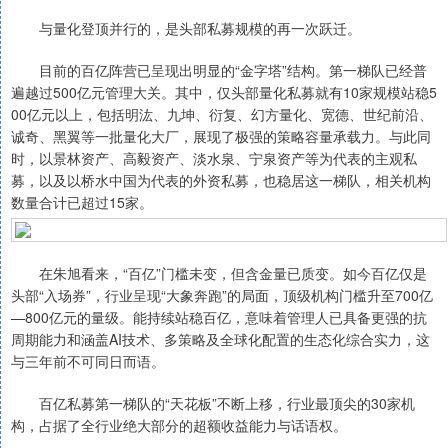
与量化登顶并行的，是头部私募规模的再一次跃迁。
目前的百亿阵营已呈现出明显的“金字塔”结构。第一梯队已经普
遍越过500亿元管理大关。其中，仅头部量化私募就有10家规模站稳5
00亿元以上，包括明汯、九坤、衍复、幻方量化、宽德、世纪前沿、
诚奇、黑翼等一批量化大厂，展现了极强的策略容量承载力。与此同
时，以景林资产、高毅资产、淡水泉、宁泉资产等为代表的主观私
募，以及以桥水中国为代表的外资私募，也稳居这一梯队，相关机构
数量合计已超过15家。
在朱旭看来，“百亿”门槛未变，但含金量已质变。如今百亿仅是
头部“入场券”，行业呈现“大象奔跑”的局面，顶级机构门槛升至700亿
—800亿元的量级。能持续站稳百亿，意味着管理人已具备更强的抗
周期能力和涵盖AI技术、多策略及全球化配置的生态化综合实力，这
与三年前不可同日而语。
百亿私募第一梯队的“天花板”不断上移，行业最顶尖的30家机
构，占据了全行业绝大部分的超额收益能力与话语权。