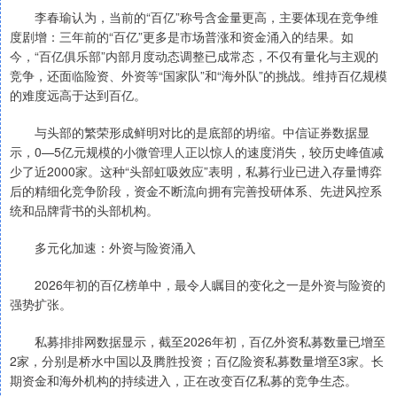
李春瑜认为，当前的“百亿”称号含金量更高，主要体现在竞争维
度剧增：三年前的“百亿”更多是市场普涨和资金涌入的结果。如
今，“百亿俱乐部”内部月度动态调整已成常态，不仅有量化与主观的
竞争，还面临险资、外资等“国家队”和“海外队”的挑战。维持百亿规模
的难度远高于达到百亿。
与头部的繁荣形成鲜明对比的是底部的坍缩。中信证券数据显
示，0—5亿元规模的小微管理人正以惊人的速度消失，较历史峰值减
少了近2000家。这种“头部虹吸效应”表明，私募行业已进入存量博弈
后的精细化竞争阶段，资金不断流向拥有完善投研体系、先进风控系
统和品牌背书的头部机构。
多元化加速：外资与险资涌入
2026年初的百亿榜单中，最令人瞩目的变化之一是外资与险资的
强势扩张。
私募排排网数据显示，截至2026年初，百亿外资私募数量已增至
2家，分别是桥水中国以及腾胜投资；百亿险资私募数量增至3家。长
期资金和海外机构的持续进入，正在改变百亿私募的竞争生态。