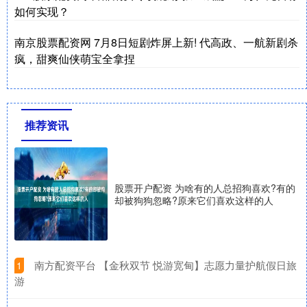
如何实现？
南京股票配资网 7月8日短剧炸屏上新! 代高政、一航新剧杀
疯，甜爽仙侠萌宝全拿捏
推荐资讯
股票开户配资 为啥有的人总招狗喜欢?有的
却被狗狗忽略?原来它们喜欢这样的人
​南方配资平台 【金秋双节 悦游宽甸】志愿力量护航假日旅
1
游