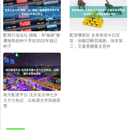
配资行业论坛 德银：AI“输家”惨
配资哪家好 女单世排今日官
遭抛售的种子早在2022年就已
宣：孙颖莎断层领跑，张本第
种下
三，王曼昱蒯曼太意外
南方配资平台 沈月吴汉坤七夕
大片引热议，出租屋文学风格获
赞