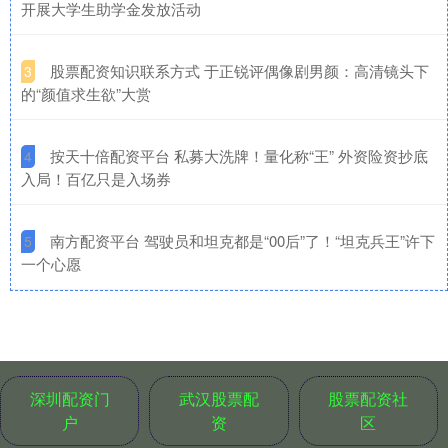
开展大学生助学金发放活动
​股票配资知识联系方式 于正锐评偶像剧男颜：高清镜头下
3
的“颜值求生欲”大赏
​按天十倍配资平台 私募大洗牌！量化称“王” 外资险资抄底
4
入局！百亿只是入场券
​南方配资平台 驾驶员和坦克都是“00后”了！“坦克兵王”许下
5
一个心愿
深圳配资门
武汉股票配
股票配资社
户
资
区