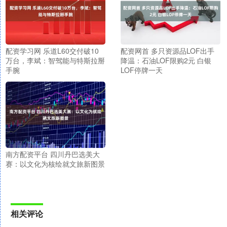
配资学习网 乐道L60交付破10
配资网首 多只资源品LOF出手
万台，李斌：智驾能与特斯拉掰
降温：石油LOF限购2元 白银
手腕
LOF停牌一天
南方配资平台 四川丹巴选美大
赛：以文化为核绘就文旅新图景
相关评论