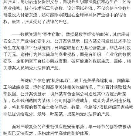
师张某，离职后违反保密义务，向境外组织非法提供核心生产工艺等
商业秘密。核心技术的工艺参数、设计图纸外流，不仅会使企业数年
研发投入付诸东流，还可能削弱我国在全球半导体产业链中的话语
权。最终，张某受到了法律的严惩。
——数据资源的“寄生窃取”。数据是数字经济的血液，其供应链
安全关乎产业核心竞争力。公开案例显示，国内某公司通过技术手段
寄生在某电商平台系统内，日均盗取超百万条经营数据，非法牟利数
千万元。这种行为并非简单的商业侵权，而是有组织、产业化的数据
窃取，企图掏空平台核心商业资源、破坏健康的数据生态。最终，相
关涉案人员均受到法律的严惩。
——关键矿产信息的“机密套取”。稀土是关乎高端制造、国防军
工的战略资源，境外长期高度关注相关收储情况，千方百计获取我内
部数据。公开案例显示，境外某有色金属公司通过其中方雇员叶某
某，以金钱利诱国内某稀土公司副总经理成某。成某为谋私利违反规
定，将其掌握的我国稀土收储品类、数量、价格等7项机密级国家秘密
非法提供给境外。最终，叶某某、成某均受到法律的严惩。
面对严峻复杂的产业链供应链安全形势，单一环节的修补或被动
响应已无法应对，应构建科学高效的防护体系。