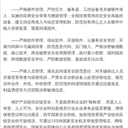
——严格硬件管理。严控芯片、服务器、工控设备等关键硬件准
入，实施供应商安全审查与溯源管理；全面排查禁用存在安全风险的
设备，建立供应商准入与动态管理机制，防范别有用心之人在硬件中
植入窃密装置、预置间谍固件。
——严格软件管理。强化软件、开源组件、云服务安全管控，开
展代码审计与漏洞排查，防范恶意代码、后门植入。严格涉密敏感数
据、核心技术、商业秘密全生命周期管理，执行最小权限、端到端加
密、跨境数据安全评估，严防数据窃取、篡改或非法出境。
——严格人员管理。落实反间谍安全防范责任，对关键岗位人员
开展背景审查与保密培训，严禁在非涉密设备上处理涉密信息。规范
涉外合作、外包、外协管理，防范境外间谍情报机关通过拉拢策反、
利益诱惑等方式窃取涉密敏感信息。
维护产业链供应链安全，不是政府和企业的“独角戏”，而是人人
有责、人人可为。全社会特别是相关行业从业者务必提高警惕，增强
保密意识和法治观念，筑牢国家安全防线。如发现危害我产业链供应
链安全的可疑情况，可通过12339国家安全机关举报受理电话、网络
举报受理平台、国家安全部微信公众号举报受理渠道或直接向当地国