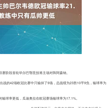
欧冠联赛阶段首轮毕尔巴鄂竞技将主场对阵阿森纳。
出战的42场欧冠比赛中只输掉了9场，总战绩为23胜10平9负，输球率为
的输球率更低，瓜迪奥拉在欧冠赛场输球率为17.1%。