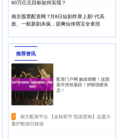
60万亿元目标如何实现？
南京股票配资网 7月8日短剧炸屏上新! 代高
政、一航新剧杀疯，甜爽仙侠萌宝全拿捏
推荐资讯
配资门户网 触发熔断！这国
股市突然暴跌！伊朗强硬表
态！
​南方配资平台 【金秋双节 悦游宽甸】志愿力
1
量护航假日旅游