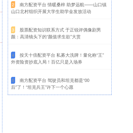
​南方配资平台 情暖桑梓 助梦远航——山口镇
2
山口北村组织开展大学生助学金发放活动
​股票配资知识联系方式 于正锐评偶像剧男
3
颜：高清镜头下的“颜值求生欲”大赏
​按天十倍配资平台 私募大洗牌！量化称“王”
4
外资险资抄底入局！百亿只是入场券
​南方配资平台 驾驶员和坦克都是“00
5
后”了！“坦克兵王”许下一个心愿