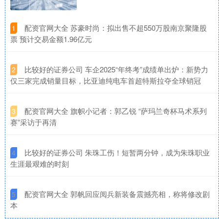
​配资官网大全 苏豪时尚：拟出售不超550万股南京聚隆股
1
票 预计交易金额1.96亿元
​比较好的证券公司 车企2025“年终考”成绩单出炉：新势力
2
仅三家完成销量目标，比亚迪纯电车首超特斯拉夺全球销冠
​配资官网大全 旗帜小记者：郭乙锐 “萨玛兰奇杯马术系列
3
赛”采访于再清
​比较好的证券公司 朱珠工伤！短暂两分钟，成为朱珠职业
4
生涯最艰难的时刻
​配资官网大全 郭帆回应阅兵新装备震撼亮相，称将修改剧
5
本