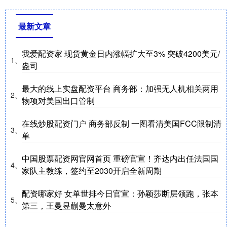
最新文章
我爱配资家 现货黄金日内涨幅扩大至3% 突破4200美元/
1、
盎司
最大的线上实盘配资平台 商务部：加强无人机相关两用
2、
物项对美国出口管制
在线炒股配资门户 商务部反制 一图看清美国FCC限制清
3、
单
中国股票配资网官网首页 重磅官宣！齐达内出任法国国
4、
家队主教练，签约至2030开启全新周期
配资哪家好 女单世排今日官宣：孙颖莎断层领跑，张本
5、
第三，王曼昱蒯曼太意外